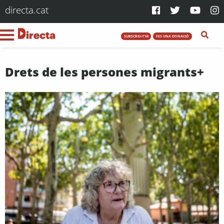
directa.cat
SUBSCRIU-T'HI
FES UNA DONACIÓ
Drets de les persones migrants+