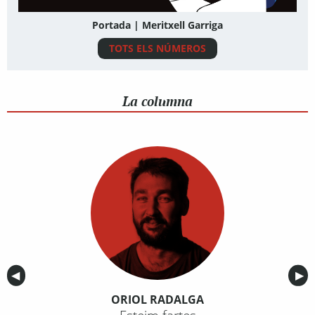
Portada | Meritxell Garriga
TOTS ELS NÚMEROS
La columna
Anterior
◀︎
Sig
▶︎
ORIOL RADALGA