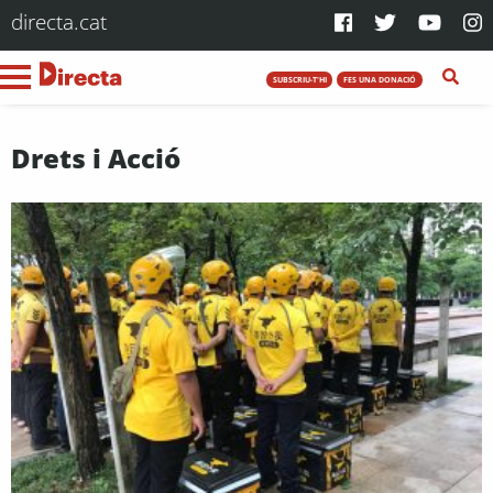
directa.cat
SUBSCRIU-T'HI
FES UNA DONACIÓ
Drets i Acció