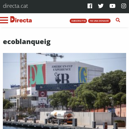
directa.cat
SUBSCRIU-T'HI
FES UNA DONACIÓ
ecoblanqueig