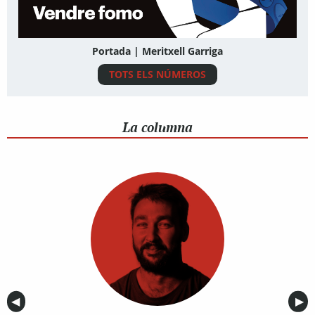
Portada | Meritxell Garriga
TOTS ELS NÚMEROS
La columna
Anterior
◀︎
Sig
▶︎