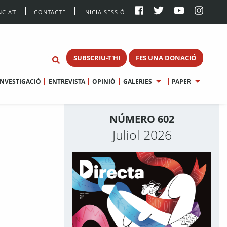
CIA’T
CONTACTE
INICIA SESSIÓ
SUBSCRIU-T'HI
FES UNA DONACIÓ
INVESTIGACIÓ
ENTREVISTA
OPINIÓ
GALERIES
PAPER
NÚMERO 602
Juliol 2026