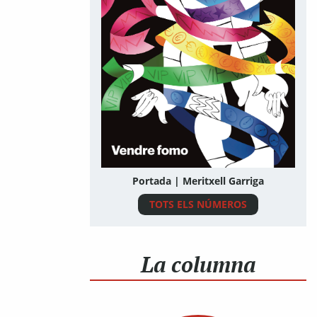
Portada | Meritxell Garriga
TOTS ELS NÚMEROS
La columna