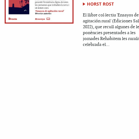
HORST ROST
El llibre col·lectiu 'Ensayos de
agitación rural' (Ediciones S
2022), que recull algunes de l
ponències presentades a les
jornades Rehabitem les ruralit
celebrada el...