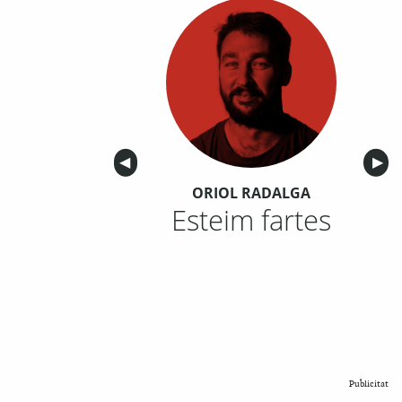
Anterior
◀︎
Sigu
▶︎
ORIOL RADALGA
Esteim fartes
Publicitat