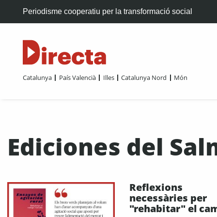
Periodisme cooperatiu per la transformació social
Catalunya
País Valencià
Illes
Catalunya Nord
Món
Ediciones del Sa
Reflexions
necessàries per
"rehabitar" el ca