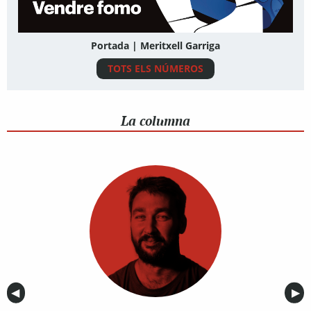
Portada | Meritxell Garriga
TOTS ELS NÚMEROS
La columna
Anterior
◀︎
Sig
▶︎