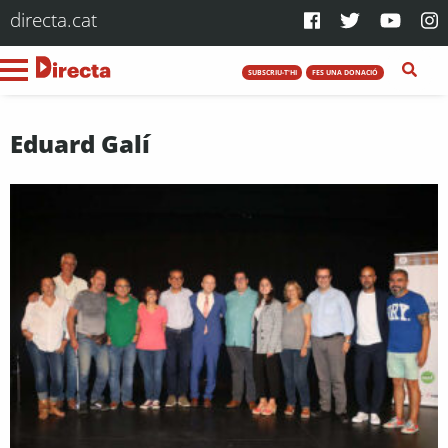
directa.cat
SUBSCRIU-T'HI
FES UNA DONACIÓ
Eduard Galí