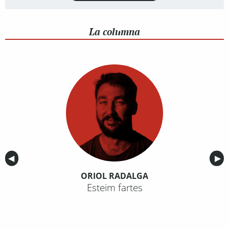
La columna
Anterior
◀︎
Sig
▶︎
ORIOL RADALGA
Esteim fartes