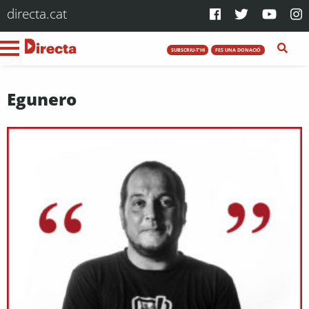
directa.cat
SUBSCRIU-T'HI
FES UNA DONACIÓ
Egunero