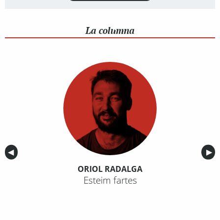
La columna
Anterior
◀︎
Sig
▶︎
ORIOL RADALGA
Esteim fartes