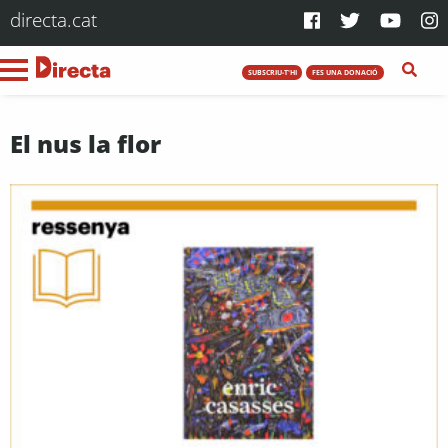
directa.cat
SUBSCRIU-T'HI
FES UNA DONACIÓ
El nus la flor