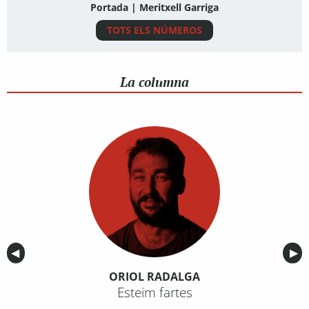
Portada | Meritxell Garriga
TOTS ELS NÚMEROS
La columna
Anterior
◀︎
Sig
▶︎
ORIOL RADALGA
Esteim fartes