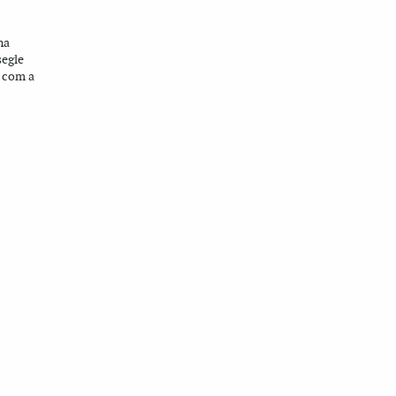
na
segle
i com a