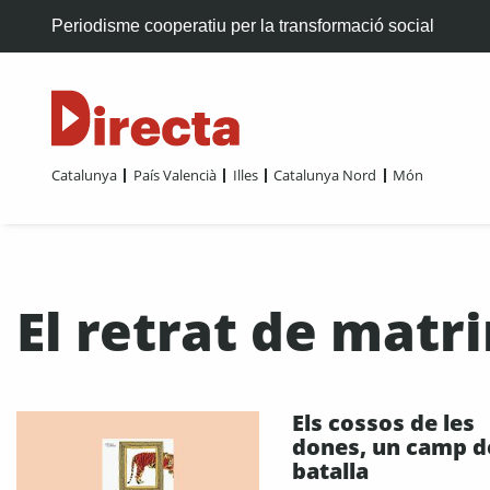
Periodisme cooperatiu per la transformació social
Catalunya
País Valencià
Illes
Catalunya Nord
Món
El retrat de matr
Els cossos de les
dones, un camp d
batalla