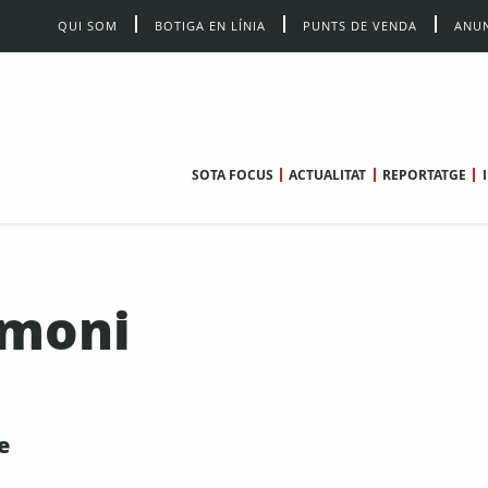
QUI SOM
BOTIGA EN LÍNIA
PUNTS DE VENDA
ANUN
SOTA FOCUS
ACTUALITAT
REPORTATGE
imoni
e