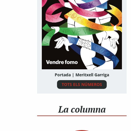
Portada | Meritxell Garriga
TOTS ELS NÚMEROS
La columna