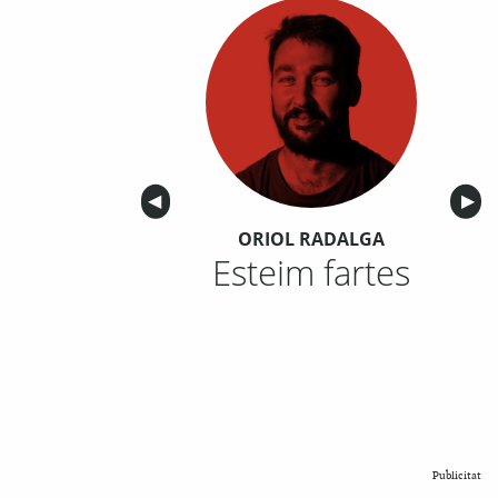
Anterior
◀︎
Sigu
▶︎
ORIOL RADALGA
Esteim fartes
Publicitat