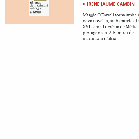
IRENE JAUME GAMBÍN
Maggie O'Farrell torna amb u
nova novel·la, ambientada al 
XVI i amb Lucrècia de Mèdic
protagonista. A El retrat de
matrimoni (l'altra...