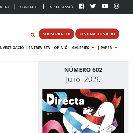
CIA’T
CONTACTE
INICIA SESSIÓ
SUBSCRIU-T'HI
FES UNA DONACIÓ
INVESTIGACIÓ
ENTREVISTA
OPINIÓ
GALERIES
PAPER
NÚMERO 602
Juliol 2026