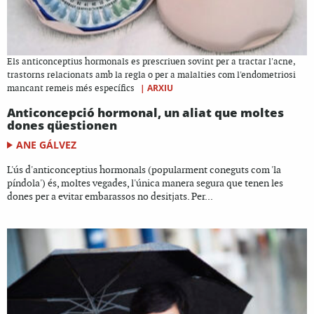
Els anticonceptius hormonals es prescriuen sovint per a tractar l'acne,
trastorns relacionats amb la regla o per a malalties com l'endometriosi
|
ARXIU
mancant remeis més específics
Anticoncepció hormonal, un aliat que moltes
dones qüestionen
ANE GÁLVEZ
L'ús d'anticonceptius hormonals (popularment coneguts com 'la
píndola') és, moltes vegades, l'única manera segura que tenen les
dones per a evitar embarassos no desitjats. Per...