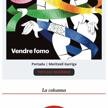
Portada | Meritxell Garriga
TOTS ELS NÚMEROS
La columna