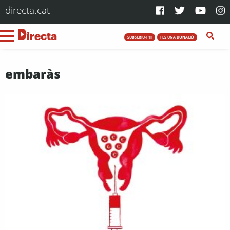
directa.cat
SUBSCRIU-T'HI
FES UNA DONACIÓ
embaràs