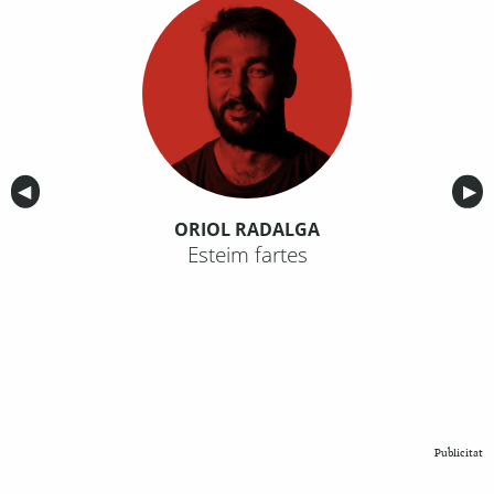
Anterior
◀︎
Sig
▶︎
ORIOL RADALGA
Esteim fartes
Publicitat