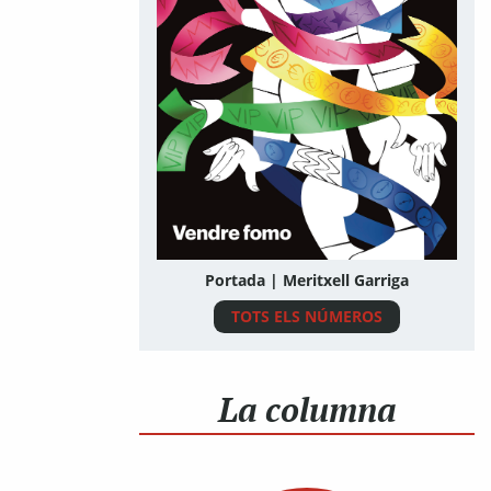
Portada | Meritxell Garriga
TOTS ELS NÚMEROS
La columna