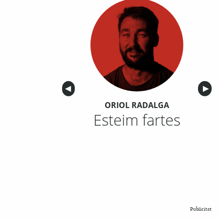
Anterior
◀︎
Sigu
▶︎
ORIOL RADALGA
Esteim fartes
Publicitat