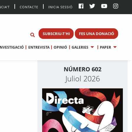
CIA’T
CONTACTE
INICIA SESSIÓ
SUBSCRIU-T'HI
FES UNA DONACIÓ
INVESTIGACIÓ
ENTREVISTA
OPINIÓ
GALERIES
PAPER
NÚMERO 602
Juliol 2026