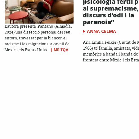
psicologia fèrtil p
al supremacisme,
discurs d’odi i la
paranoia”
L'autora presenta 'Pantano' (Almadía,
ANNA CELMA
2024) una dissecció personal del seu
entorn, travessat per la blancor, el
Ana Emilia Felker (Ciutat de 
racisme i les migracions, a cavall de
1986) té família, amistats, vida
|
MR TQV
Mèxic i els Estats Units.
memòries a banda i banda de 
frontera entre Mèxic i els Esta