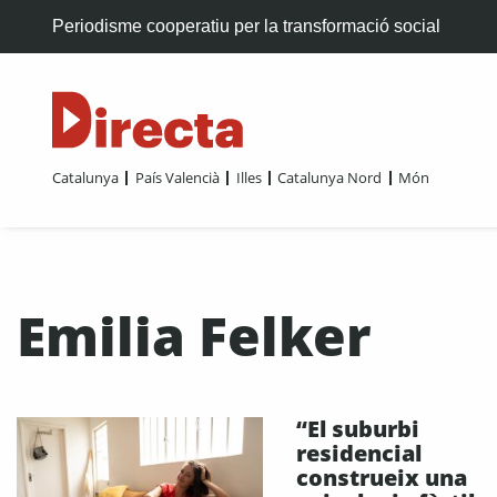
Periodisme cooperatiu per la transformació social
Catalunya
País Valencià
Illes
Catalunya Nord
Món
Emilia Felker
“El suburbi
residencial
construeix una