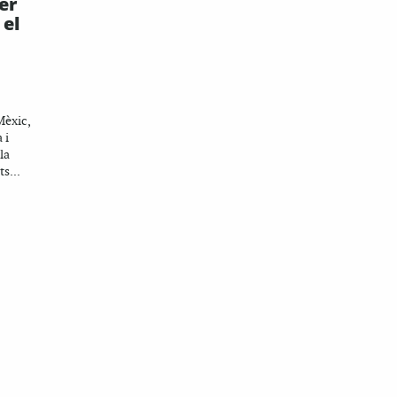
er
 el
Mèxic,
 i
la
ts...