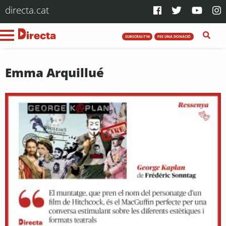
directa.cat
SUBSCRIU-T'HI
FES UNA DONACIÓ
Emma Arquillué