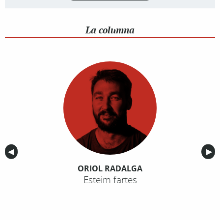
La columna
Anterior
◀︎
Sig
▶︎
ORIOL RADALGA
Esteim fartes