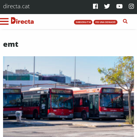
directa.cat
SUBSCRIU-T'HI
FES UNA DONACIÓ
emt