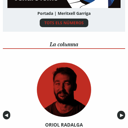
Portada | Meritxell Garriga
TOTS ELS NÚMEROS
La columna
Anterior
◀︎
Sig
▶︎
ORIOL RADALGA