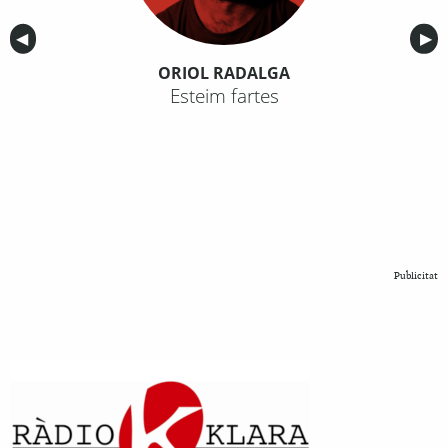
Anterior
◀︎
Sig
▶︎
ORIOL RADALGA
Esteim fartes
Publicitat