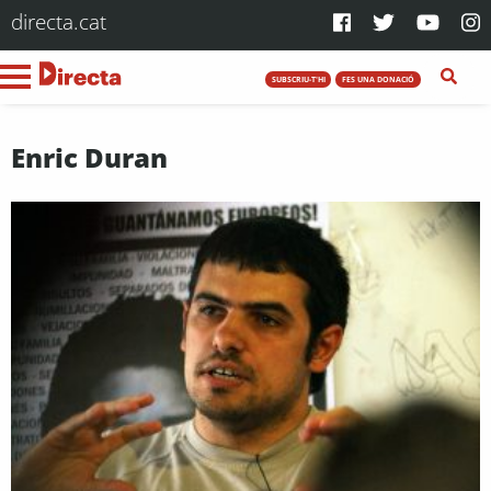
directa.cat
SUBSCRIU-T'HI
FES UNA DONACIÓ
Enric Duran