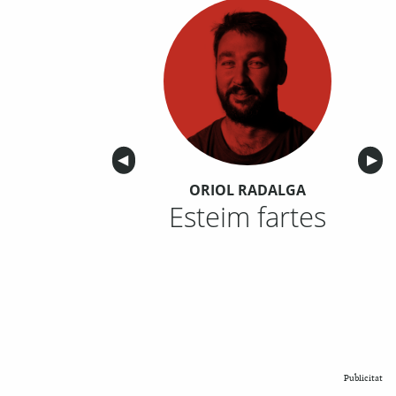
Anterior
◀︎
Sigu
▶︎
ORIOL RADALGA
Esteim fartes
Publicitat