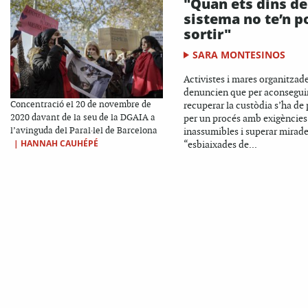
"Quan ets dins de
sistema no te’n p
sortir"
SARA MONTESINOS
Activistes i mares organitzad
denuncien que per aconsegui
Concentració el 20 de novembre de
recuperar la custòdia s’ha de 
2020 davant de la seu de la DGAIA a
per un procés amb exigències
l’avinguda del Paral·lel de Barcelona
inassumibles i superar mirad
|
HANNAH CAUHÉPÉ
“esbiaixades de...