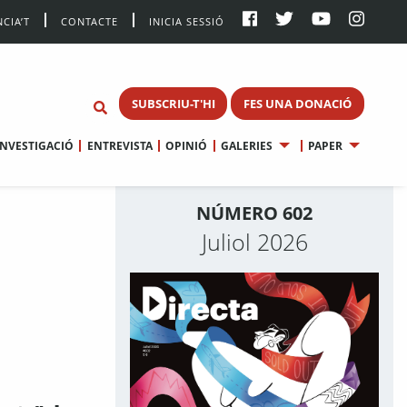
CIA’T
CONTACTE
INICIA SESSIÓ
SUBSCRIU-T'HI
FES UNA DONACIÓ
INVESTIGACIÓ
ENTREVISTA
OPINIÓ
GALERIES
PAPER
NÚMERO 602
Juliol 2026