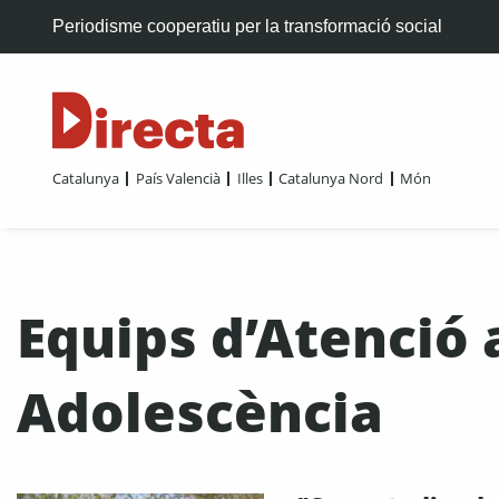
Periodisme cooperatiu per la transformació social
Catalunya
País Valencià
Illes
Catalunya Nord
Món
Equips d’Atenció a
Adolescència