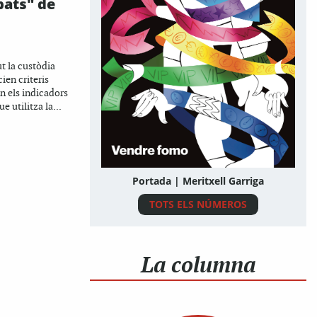
bats" de
t la custòdia
cien criteris
en els indicadors
ue utilitza la...
Portada | Meritxell Garriga
TOTS ELS NÚMEROS
La columna