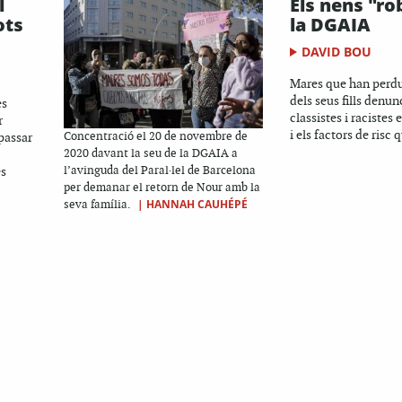
l
Els nens "ro
ots
la DGAIA
DAVID BOU
Mares que han perdu
dels seus fills denun
es
classistes i racistes 
r
i els factors de risc q
passar
Concentració el 20 de novembre de
2020 davant la seu de la DGAIA a
es
l’avinguda del Paral·lel de Barcelona
per demanar el retorn de Nour amb la
|
HANNAH CAUHÉPÉ
seva família.