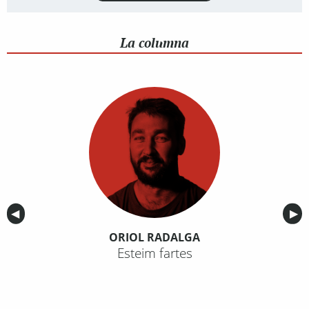
La columna
Anterior
◀︎
Sig
▶︎
ORIOL RADALGA
Esteim fartes