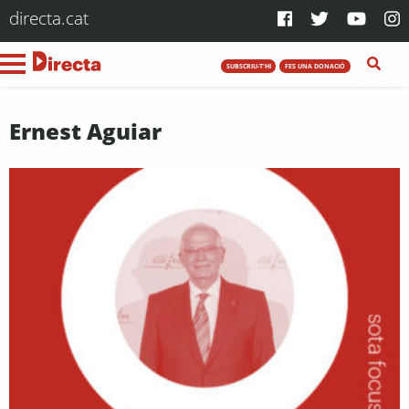
directa.cat
SUBSCRIU-T'HI
FES UNA DONACIÓ
Ernest Aguiar