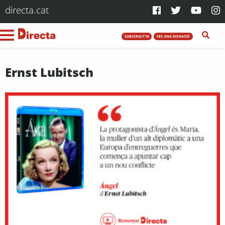
directa.cat
SUBSCRIU-T'HI
FES UNA DONACIÓ
Ernst Lubitsch