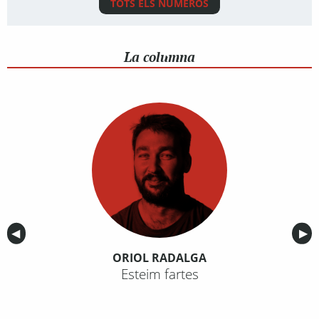
TOTS ELS NÚMEROS
La columna
Anterior
◀︎
Sig
▶︎
ORIOL RADALGA
Esteim fartes