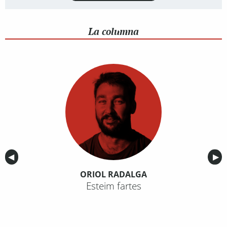
La columna
Anterior
◀︎
Sig
▶︎
ORIOL RADALGA
Esteim fartes