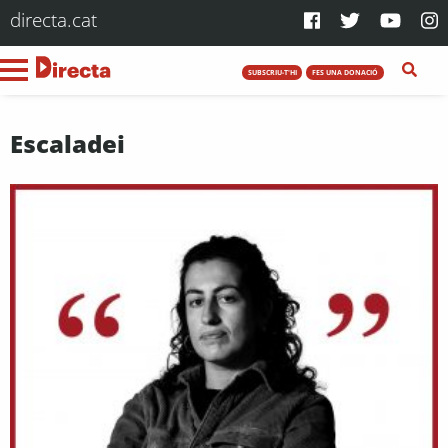
directa.cat
SUBSCRIU-T'HI
FES UNA DONACIÓ
Escaladei