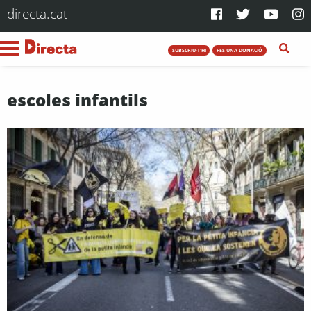
directa.cat
SUBSCRIU-T'HI
FES UNA DONACIÓ
escoles infantils