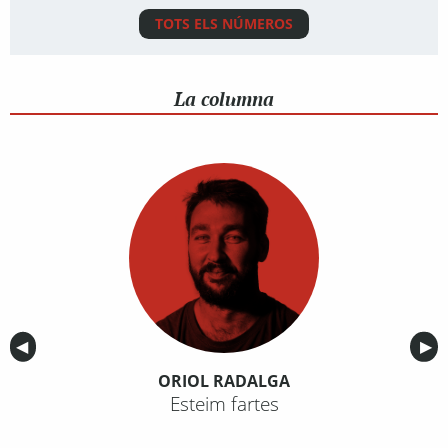
TOTS ELS NÚMEROS
La columna
Anterior
◀︎
Sig
▶︎
ORIOL RADALGA
Esteim fartes