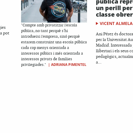
pública rep
un perill per
classe obre
VICENT ALMELA
"Compte amb privatitzar l'escola
gies
pública, no tant perquè s'hi
ca pot
Ani Pérez és doctor
introdueixi l'empresa, sinó perquè
per la Universitat 
estarem construint una escola pública
Madrid. Interessada
cada cop menys orientada a
llibertari i els seus 
interessos públics i més orientada a
pedagògics, actualm
interessos privats de famílies
a...
|
ADRIANA PIMENTEL
privilegiades."