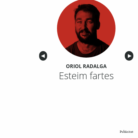
Anterior
◀︎
Sigu
▶︎
ORIOL RADALGA
Esteim fartes
Publicitat