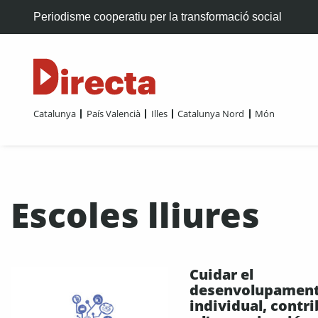
Periodisme cooperatiu per la transformació social
Catalunya
País Valencià
Illes
Catalunya Nord
Món
Escoles lliures
Cuidar el
desenvolupamen
individual, contri