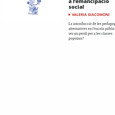
a l’emancipació
social
VALERIA GIACOMONI
La introducció de les pedago
alternatives en l’escola públi
ser un perill per a les classes
populars?