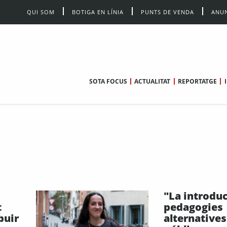
QUI SOM
BOTIGA EN LÍNIA
PUNTS DE VENDA
ANUN
SOTA FOCUS
ACTUALITAT
REPORTATGE
"La introduc
t
pedagogies
buir
alternatives