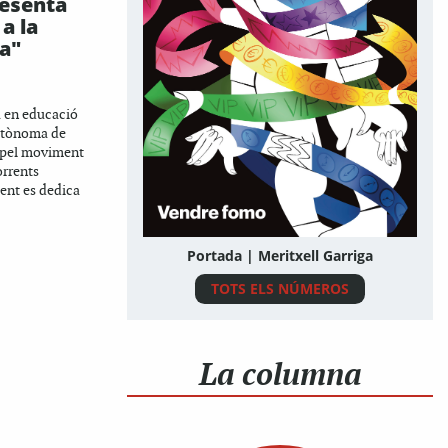
resenta
 a la
ra"
a en educació
Autònoma de
 pel moviment
corrents
ent es dedica
Portada | Meritxell Garriga
TOTS ELS NÚMEROS
La columna