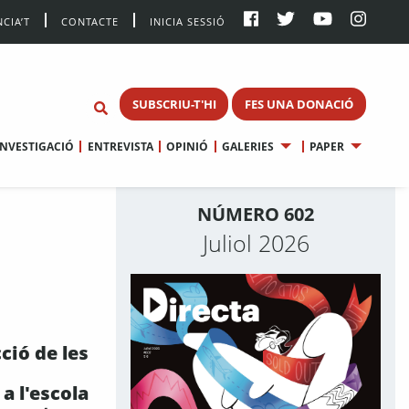
CIA’T
CONTACTE
INICIA SESSIÓ
SUBSCRIU-T'HI
FES UNA DONACIÓ
INVESTIGACIÓ
ENTREVISTA
OPINIÓ
GALERIES
PAPER
NÚMERO 602
Juliol 2026
ció de les
 a l'escola