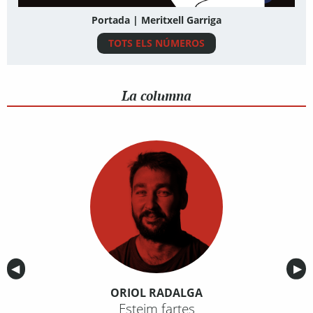
Portada | Meritxell Garriga
TOTS ELS NÚMEROS
La columna
Anterior
◀︎
Sig
▶︎
ORIOL RADALGA
Esteim fartes