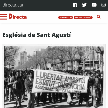
directa.cat
SUBSCRIU-T'HI
FES UNA DONACIÓ
Església de Sant Agustí