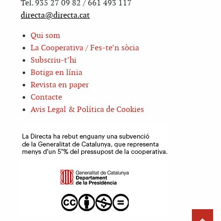
Tel. 935 27 09 82 / 661 493 117
directa@directa.cat
Qui som
La Cooperativa / Fes-te’n sòcia
Subscriu-t’hi
Botiga en línia
Revista en paper
Contacte
Avis Legal & Política de Cookies