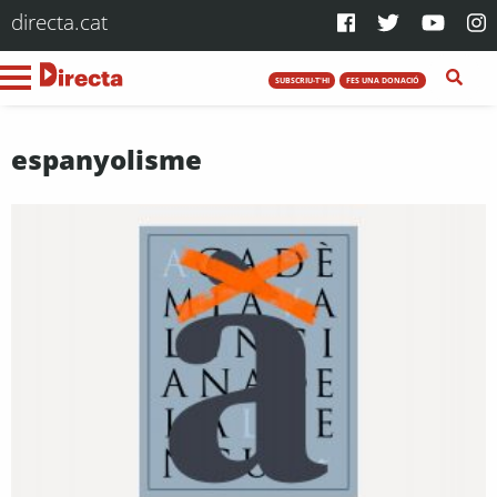
directa.cat
SUBSCRIU-T'HI
FES UNA DONACIÓ
espanyolisme