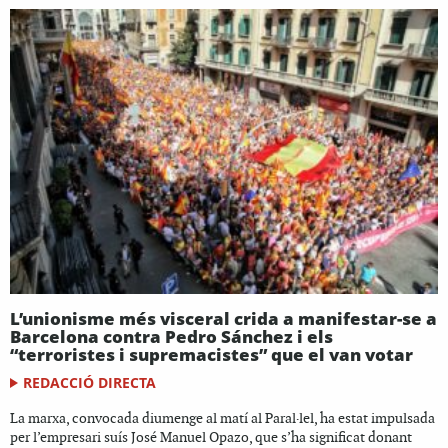
L’unionisme més visceral crida a manifestar-se a
Barcelona contra Pedro Sánchez i els
“terroristes i supremacistes” que el van votar
REDACCIÓ DIRECTA
La marxa, convocada diumenge al matí al Paral·lel, ha estat impulsada
per l’empresari suís José Manuel Opazo, que s’ha significat donant