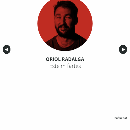
Anterior
◀︎
Sig
▶︎
ORIOL RADALGA
Esteim fartes
Publicitat