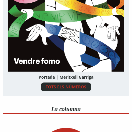
Portada | Meritxell Garriga
TOTS ELS NÚMEROS
La columna