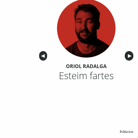
Anterior
◀︎
Sigu
▶︎
ORIOL RADALGA
Esteim fartes
Publicitat