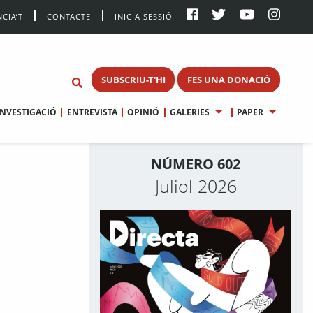
CIA’T
CONTACTE
INICIA SESSIÓ
SUBSCRIU-T'HI
FES UNA DONACIÓ
INVESTIGACIÓ
ENTREVISTA
OPINIÓ
GALERIES
PAPER
NÚMERO 602
Juliol 2026