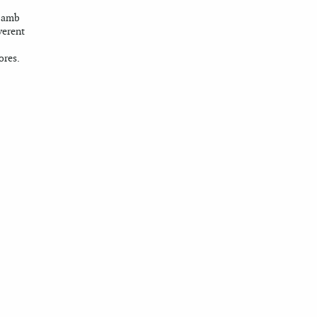
s amb
everent
ores.