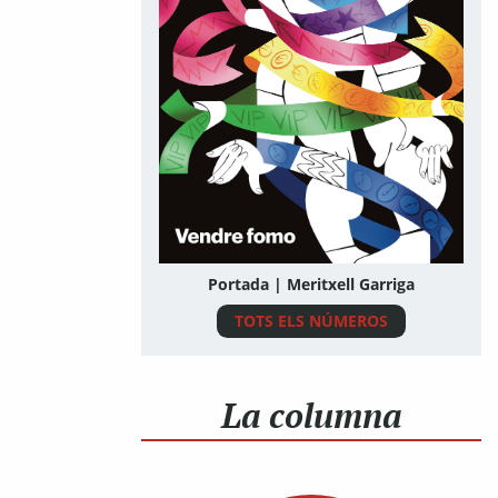
Portada | Meritxell Garriga
TOTS ELS NÚMEROS
La columna