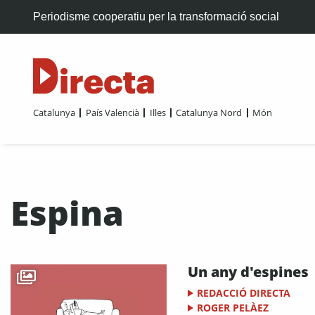
Periodisme cooperatiu per la transformació social
Catalunya
País Valencià
Illes
Catalunya Nord
Món
Espina
Un any d'espines
REDACCIÓ DIRECTA
ROGER PELÀEZ