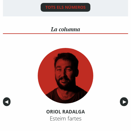
TOTS ELS NÚMEROS
La columna
Anterior
◀︎
Sig
▶︎
ORIOL RADALGA
Esteim fartes