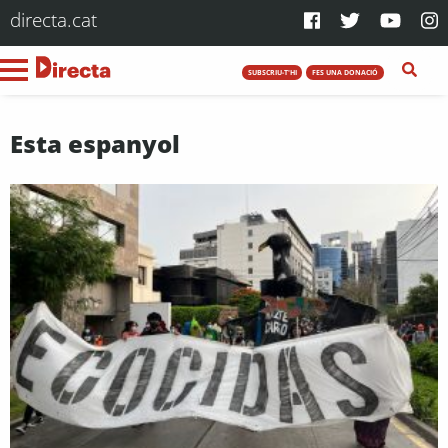
directa.cat
SUBSCRIU-T'HI
FES UNA DONACIÓ
Esta espanyol