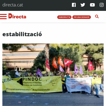
directa.cat
SUBSCRIU-T'HI
FES UNA DONACIÓ
estabilització