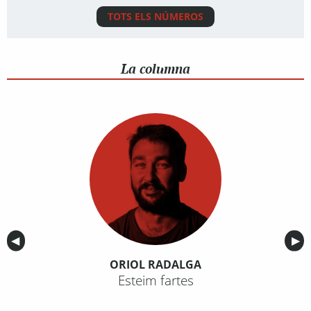
TOTS ELS NÚMEROS
La columna
Anterior
◀︎
Sig
▶︎
ORIOL RADALGA
Esteim fartes