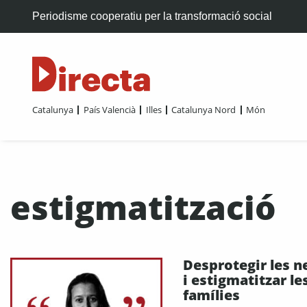
Periodisme cooperatiu per la transformació social
Catalunya
País Valencià
Illes
Catalunya Nord
Món
estigmatització
Desprotegir les n
i estigmatitzar le
famílies