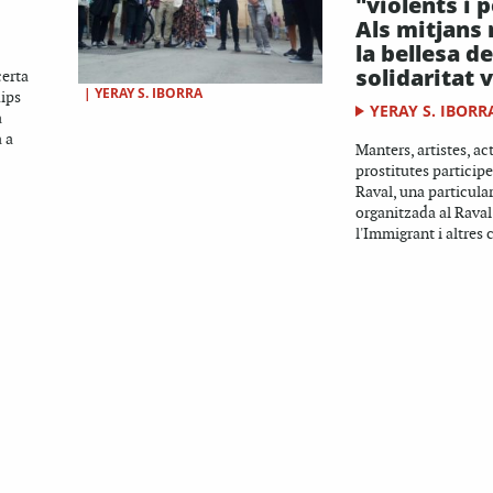
"violents i p
Als mitjans 
la bellesa de
solidaritat 
certa
|
YERAY S. IBORRA
uips
YERAY S. IBORR
a
a a
Manters, artistes, act
prostitutes participe
Raval, una particular 
organitzada al Raval 
l'Immigrant i altres c