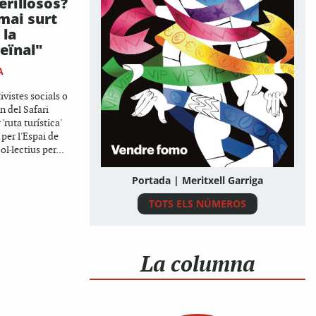
erillosos?
mai surt
 la
veïnal"
A
ivistes socials o
n del Safari
'ruta turística'
per l'Espai de
ol·lectius per...
Portada | Meritxell Garriga
TOTS ELS NÚMEROS
La columna