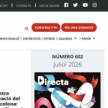
CIA’T
CONTACTE
INICIA SESSIÓ
SUBSCRIU-T'HI
FES UNA DONACIÓ
INVESTIGACIÓ
ENTREVISTA
OPINIÓ
GALERIES
PAPER
NÚMERO 602
Juliol 2026
ntra
zació del
rcelona: