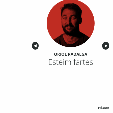
Anterior
◀︎
Sigu
▶︎
ORIOL RADALGA
Esteim fartes
Publicitat