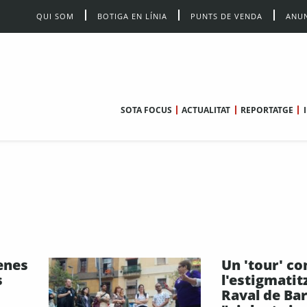
QUI SOM
BOTIGA EN LÍNIA
PUNTS DE VENDA
ANUN
SOTA FOCUS
ACTUALITAT
REPORTATGE
enes
Un 'tour' co
s
l'estigmatit
Raval de Ba