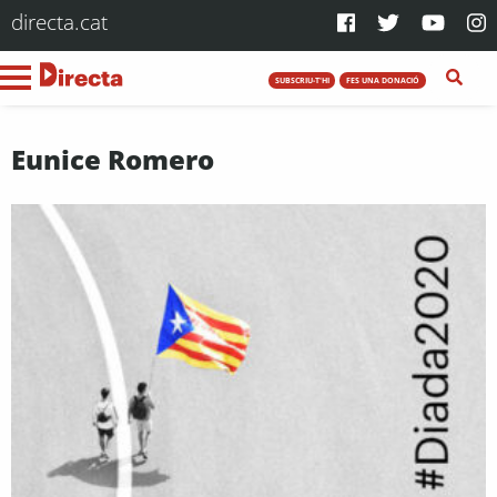
directa.cat
SUBSCRIU-T'HI
FES UNA DONACIÓ
Eunice Romero