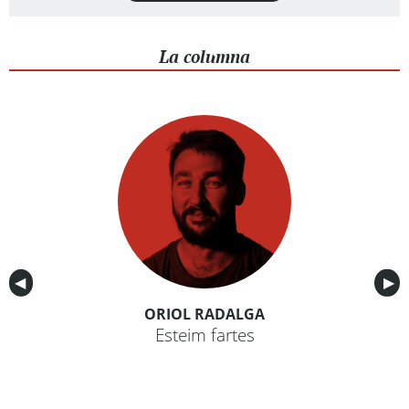
La columna
Anterior
◀︎
Sig
▶︎
ORIOL RADALGA
Esteim fartes