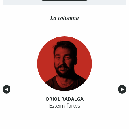
La columna
Anterior
◀︎
Sig
▶︎
ORIOL RADALGA
Esteim fartes