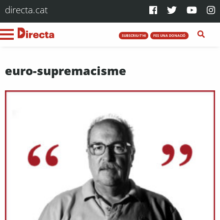
directa.cat
SUBSCRIU-T'HI
FES UNA DONACIÓ
euro-supremacisme