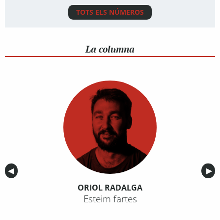
TOTS ELS NÚMEROS
La columna
Anterior
◀︎
Sig
▶︎
ORIOL RADALGA
Esteim fartes