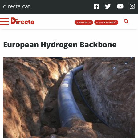
directa.cat
SUBSCRIU-T'HI
FES UNA DONACIÓ
European Hydrogen Backbone