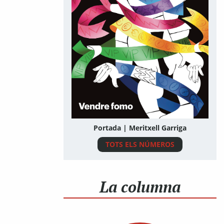
Portada | Meritxell Garriga
TOTS ELS NÚMEROS
La columna