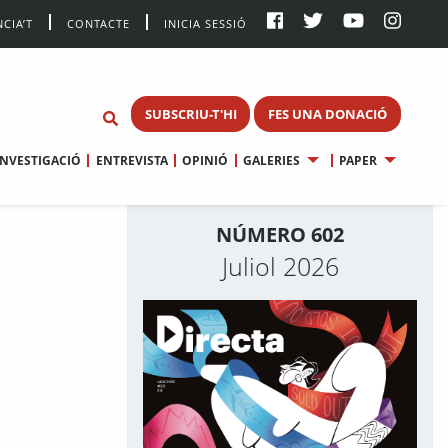
CIA’T
CONTACTE
INICIA SESSIÓ
SUBSCRIU-T'HI
FES UNA DONACIÓ
INVESTIGACIÓ
ENTREVISTA
OPINIÓ
GALERIES
PAPER
NÚMERO 602
Juliol 2026