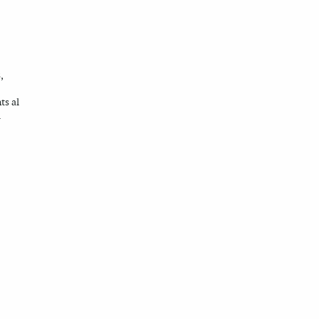
,
ts al
.