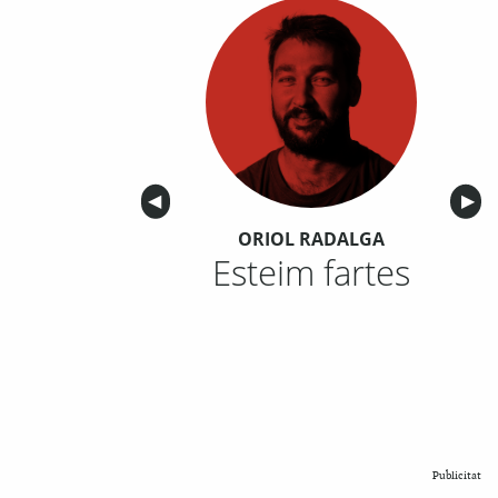
Anterior
◀︎
Sigu
▶︎
ORIOL RADALGA
Esteim fartes
Publicitat