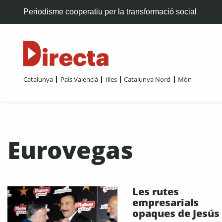
Periodisme cooperatiu per la transformació social
Catalunya
País Valencià
Illes
Catalunya Nord
Món
Eurovegas
Les rutes
empresarials
opaques de Jesús