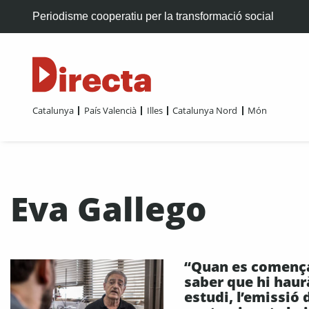
Periodisme cooperatiu per la transformació social
Catalunya
País Valencià
Illes
Catalunya Nord
Món
Eva Gallego
“Quan es començ
saber que hi haur
estudi, l’emissió 