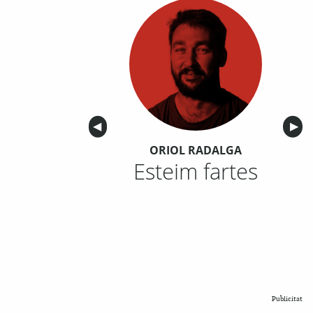
Anterior
◀︎
Sigu
▶︎
ORIOL RADALGA
Esteim fartes
Publicitat