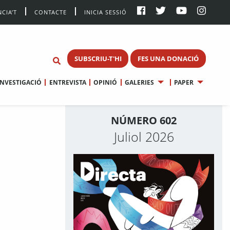
CIA’T
CONTACTE
INICIA SESSIÓ
SUBSCRIU-T'HI
FES UNA DONACIÓ
INVESTIGACIÓ
ENTREVISTA
OPINIÓ
GALERIES
PAPER
NÚMERO 602
Juliol 2026