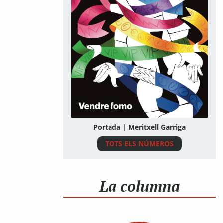
Portada | Meritxell Garriga
TOTS ELS NÚMEROS
La columna