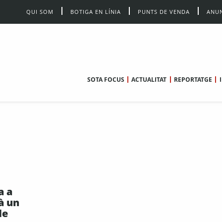
QUI SOM
BOTIGA EN LÍNIA
PUNTS DE VENDA
ANUN
SOTA FOCUS
ACTUALITAT
REPORTATGE
a a
à un
de