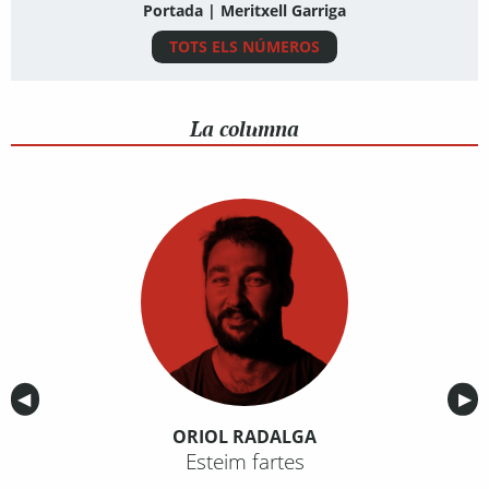
Portada | Meritxell Garriga
TOTS ELS NÚMEROS
La columna
Anterior
◀︎
Sig
▶︎
ORIOL RADALGA
Esteim fartes