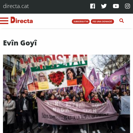
directa.cat
SUBSCRIU-T'HI
FES UNA DONACIÓ
Evîn Goyî