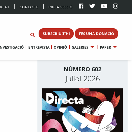
CIA’T
CONTACTE
INICIA SESSIÓ
SUBSCRIU-T'HI
FES UNA DONACIÓ
INVESTIGACIÓ
ENTREVISTA
OPINIÓ
GALERIES
PAPER
NÚMERO 602
Juliol 2026