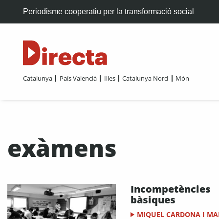
Periodisme cooperatiu per la transformació social
Catalunya
País Valencià
Illes
Catalunya Nord
Món
exàmens
Incompetències
bàsiques
MIQUEL CARDONA I MA