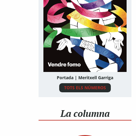
Portada | Meritxell Garriga
TOTS ELS NÚMEROS
La columna