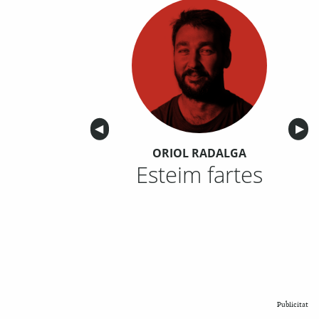
Anterior
◀︎
Sigu
▶︎
ORIOL RADALGA
Esteim fartes
Publicitat