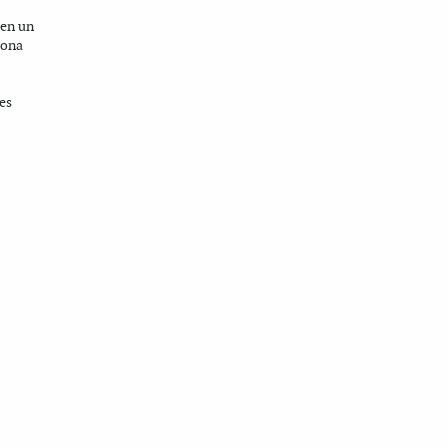
 en un
iona
es