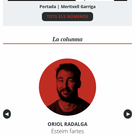
Portada | Meritxell Garriga
TOTS ELS NÚMEROS
La columna
Anterior
◀︎
Sig
▶︎
ORIOL RADALGA
Esteim fartes