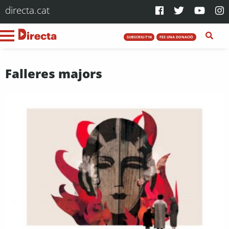
directa.cat
SUBSCRIU-T'HI
FES UNA DONACIÓ
Falleres majors