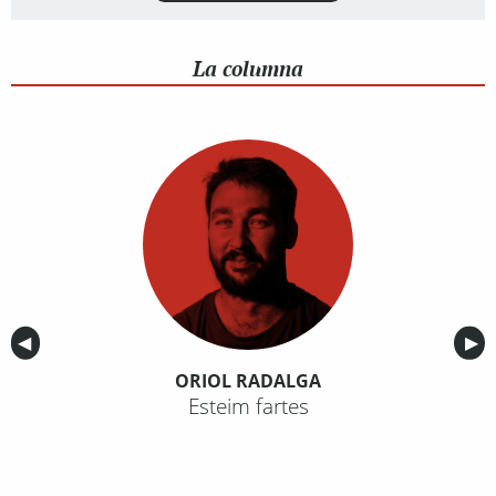
La columna
Anterior
◀︎
Sig
▶︎
ORIOL RADALGA
Esteim fartes