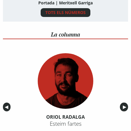
Portada | Meritxell Garriga
TOTS ELS NÚMEROS
La columna
Anterior
◀︎
Sig
▶︎
ORIOL RADALGA
Esteim fartes