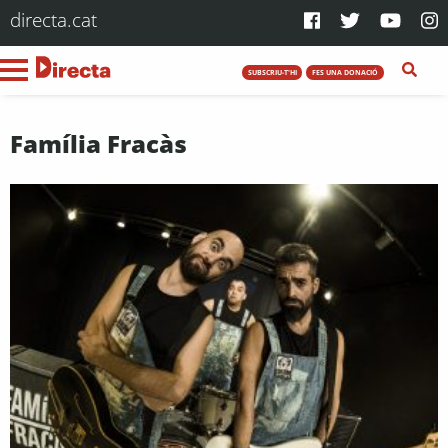
directa.cat
SUBSCRIU-T'HI
FES UNA DONACIÓ
Família Fracàs