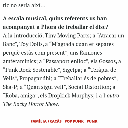
ric no seria així…
A escala musical, quins referents us han
acompanyat a l’hora de treballar el disc?
A la introducció, Tiny Moving Parts; a “Atracar un
Banc”, Toy Dolls, a “M’agrada quan et separes
perquè estàs com present”, uns Ramones
amfetamínics; a “Passaport enlloc”, els Gossos, a
“Punk Rock Sostenible”, Sigelpa; a “Teràpia de
Vells”, Propagandhi; a “Treballar és de pobres”,
Ska-P; a “Quan sigui vell”, Social Distortion; a
“Roba, amiga”, els Dropkick Murphys; i a l’
outro
,
The Rocky Horror Show
.
FAMÍLIA FRACÀS
POP PUNK
PUNK