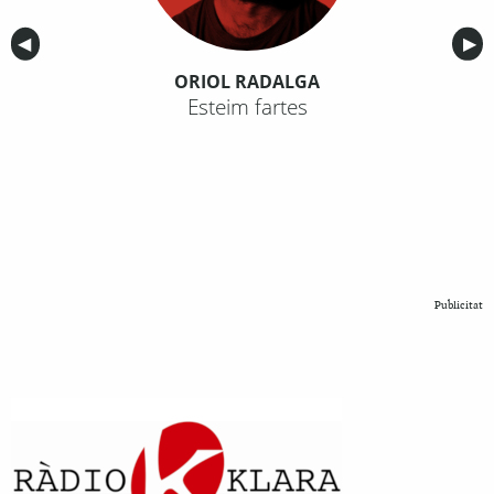
Anterior
◀︎
Sig
▶︎
ORIOL RADALGA
Esteim fartes
Publicitat