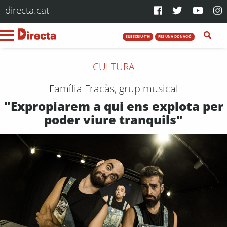
directa.cat
SUBSCRIU-T'HI
FES UNA DONACIÓ
CULTURA
Família Fracàs, grup musical
"Expropiarem a qui ens explota per
poder viure tranquils"