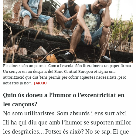
Els diners són un permís. Com a l’escola. Són literalment un paper firmat.
Un senyor en un despatx del Banc Central Europeu et signa una
autorització que diu ‘tens permís per cobrir aquestes necessitats, però
|ARXIU
aquestes ja no'”.
Quin ús doneu a l’humor o l’excentricitat en
les cançons?
No som utilitaristes. Som absurds i ens surt així.
Hi ha qui diu que amb l’humor se suporten millor
les desgràcies… Potser és això? No se sap. El que