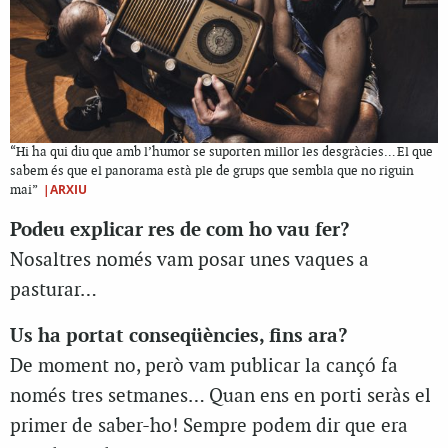
“Hi ha qui diu que amb l’humor se suporten millor les desgràcies… El que
sabem és que el panorama està ple de grups que sembla que no riguin
|ARXIU
mai”
Podeu explicar res de com ho vau fer?
Nosaltres només vam posar unes vaques a
pasturar…
Us ha portat conseqüències, fins ara?
De moment no, però vam publicar la cançó fa
només tres setmanes… Quan ens en porti seràs el
primer de saber-ho! Sempre podem dir que era