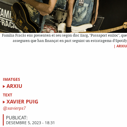
Família Fracàs ens presenten el seu segon disc llarg, "Passaport enlloc", que
asseguren que han finançat en part seguint un estratagema d'Spotify
|
ARXIU
IMATGES
ARXIU
TEXT
XAVIER PUIG
xavierps7
PUBLICAT:
DESEMBRE 5, 2023 - 18:31