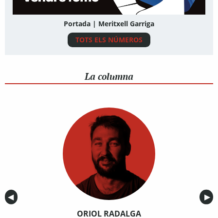
Portada | Meritxell Garriga
TOTS ELS NÚMEROS
La columna
Anterior
◀︎
Sig
▶︎
ORIOL RADALGA