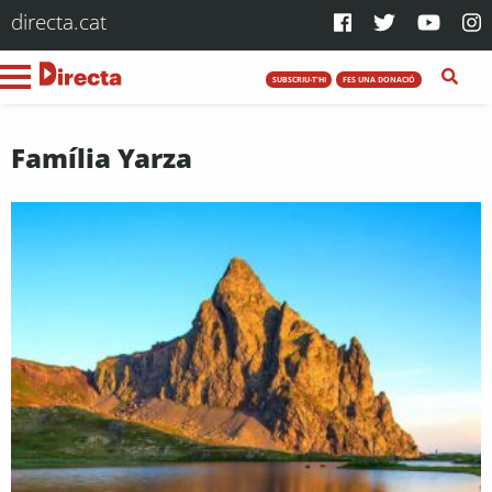
directa.cat
SUBSCRIU-T'HI
FES UNA DONACIÓ
Família Yarza