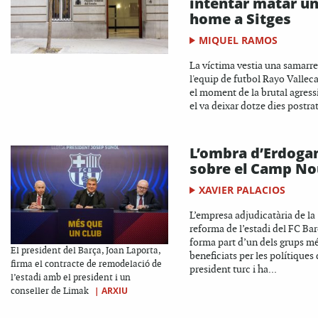
intentar matar u
home a Sitges
MIQUEL RAMOS
La víctima vestia una samarre
l'equip de futbol Rayo Vallec
el moment de la brutal agress
el va deixar dotze dies postrat
L’ombra d’Erdoga
sobre el Camp No
XAVIER PALACIOS
L’empresa adjudicatària de la
reforma de l’estadi del FC Ba
forma part d’un dels grups m
El president del Barça, Joan Laporta,
beneficiats per les polítiques 
firma el contracte de remodelació de
president turc i ha...
l’estadi amb el president i un
|
ARXIU
conseller de Limak