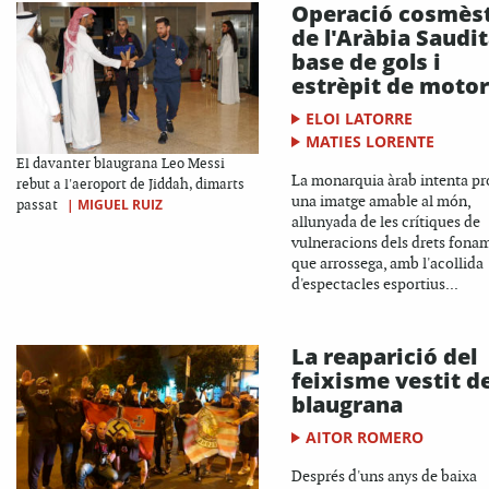
Operació cosmès
de l'Aràbia Saudit
base de gols i
estrèpit de moto
ELOI LATORRE
MATIES LORENTE
El davanter blaugrana Leo Messi
La monarquia àrab intenta pr
rebut a l'aeroport de Jiddah, dimarts
una imatge amable al món,
|
MIGUEL RUIZ
passat
allunyada de les crítiques de
vulneracions dels drets fona
que arrossega, amb l'acollida
d'espectacles esportius...
La reaparició del
feixisme vestit d
blaugrana
AITOR ROMERO
Després d'uns anys de baixa