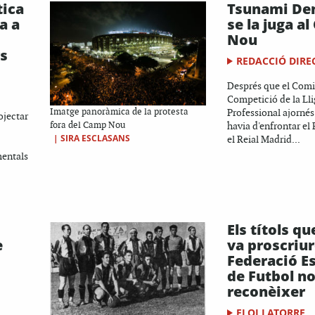
tica
Tsunami De
a a
se la juga a
Nou
rs
REDACCIÓ DIRE
Després que el Comi
Competició de la Lli
Imatge panoràmica de la protesta
Professional ajornés 
ojectar
fora del Camp Nou
havia d'enfrontar el 
|
SIRA ESCLASANS
el Reial Madrid...
mentals
Els títols q
e
va proscriure
Federació E
de Futbol no
reconèixer
ELOI LATORRE