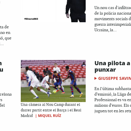
n
Un nou cas d'infiltra
de la policia nacion
moviments socials de
guerra interimperiali
ta de
Ucraïna, la...
ano en
ió, que
...
n
Una pilota a
u
punxar
GIUSEPPE SAVI
En l’última subhasta
rcelona
d’emissió, la Lliga d
és
Professional es va 
Una càmera al Nou Camp durant el
del
milions d’euros. Els 
darrer partit entre el Barça i el Real
juguen tot en les ret
|
MIQUEL RUÍZ
Madrid