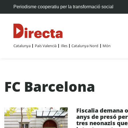
Periodisme cooperatiu per la transformació social
Catalunya
País Valencià
Illes
Catalunya Nord
Món
FC Barcelona
Fiscalia demana 
anys de presó per
tres neonazis que