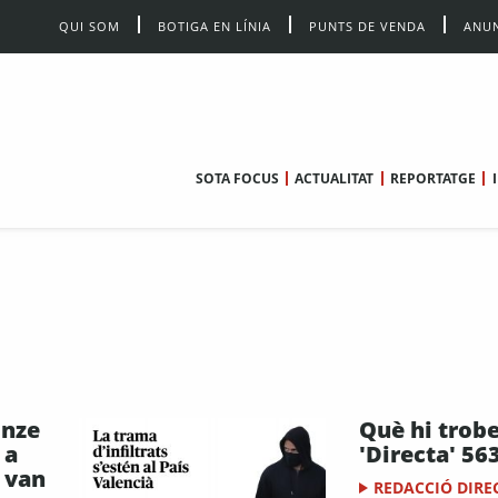
QUI SOM
BOTIGA EN LÍNIA
PUNTS DE VENDA
ANUN
SOTA FOCUS
ACTUALITAT
REPORTATGE
onze
Què hi trobe
 a
'Directa' 56
 van
REDACCIÓ DIRE