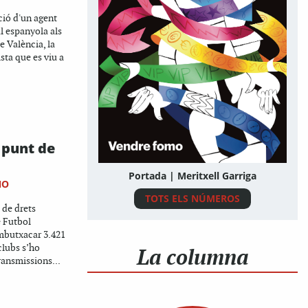
ció d'un agent
al espanyola als
 València, la
sta que es viu a
 punt de
Portada | Meritxell Garriga
NO
TOTS ELS NÚMEROS
 de drets
e Futbol
embutxacar 3.421
clubs s’ho
La columna
ransmissions...