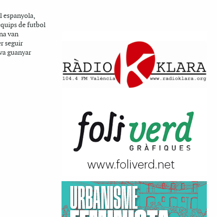
l espanyola,
equips de futbol
ana van
r seguir
 va guanyar