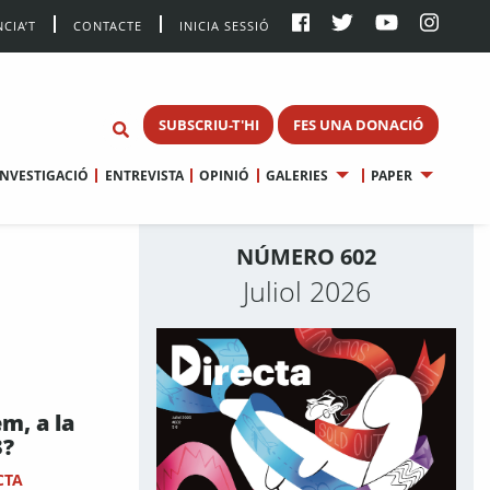
CIA’T
CONTACTE
INICIA SESSIÓ
SUBSCRIU-T'HI
FES UNA DONACIÓ
INVESTIGACIÓ
ENTREVISTA
OPINIÓ
GALERIES
PAPER
NÚMERO 602
Juliol 2026
m, a la
3?
CTA