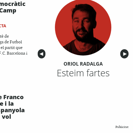
mocràtic
l Camp
CTA
tè de
ga de Futbol
el partit que
F.C. Barcelona i
Anterior
◀︎
Sigu
▶︎
ORIOL RADALGA
Esteim fartes
ue Franco
 i la
spanyola
 vol
Publicitat