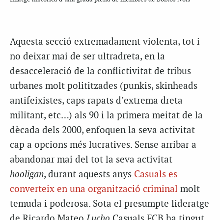
Aquesta secció extremadament violenta, tot i
no deixar mai de ser ultradreta, en la
desacceleració de la conflictivitat de tribus
urbanes molt polititzades (
punkis
, skinheads
antifeixistes, caps rapats d’extrema dreta
militant,
etc…
) als 90 i la primera meitat de la
dècada dels 2000, enfoquen la seva activitat
cap a opcions més lucratives. Sense arribar a
abandonar mai del tot la seva activitat
hooligan
, durant aquests anys
Casuals es
converteix en una organització criminal
molt
temuda i poderosa. Sota el presumpte lideratge
de Ricardo Mateo
Lucho
Casuals FCB ha tingut