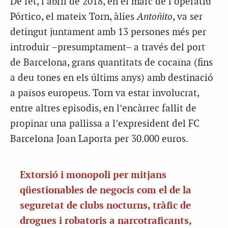
De fet, l’abril de 2018, en el marc de l’operatiu
Pórtico, el mateix Torn, àlies
Antoñito
, va ser
detingut juntament amb 13 persones més per
introduir –presumptament– a través del port
de Barcelona, grans quantitats de cocaïna (fins
a deu tones en els últims anys) amb destinació
a països europeus. Torn va estar involucrat,
entre altres episodis, en l’encàrrec fallit de
propinar una pallissa a l’expresident del FC
Barcelona Joan Laporta per 30.000 euros.
Extorsió i monopoli per mitjans
qüestionables de negocis com el de la
seguretat de clubs nocturns, tràfic de
drogues i robatoris a narcotraficants,