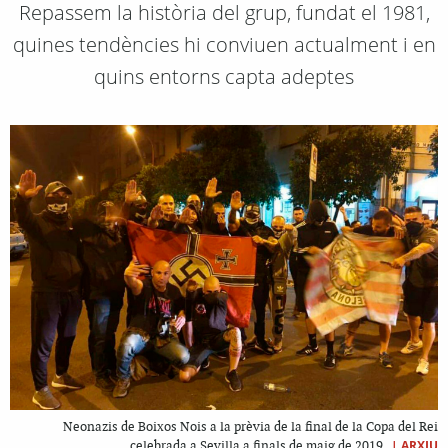
Repassem la història del grup, fundat el 1981,
quines tendències hi conviuen actualment i en
quins entorns capta adeptes
Neonazis de Boixos Nois a la prèvia de la final de la Copa del Rei
|
ARXIU
celebrada a Sevilla a finals de maig de 2019