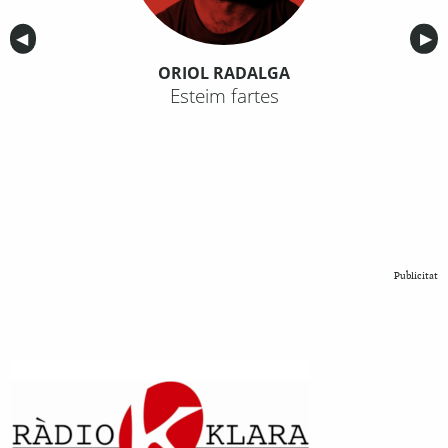
Anterior
◀︎
Sig
▶︎
ORIOL RADALGA
Esteim fartes
Publicitat