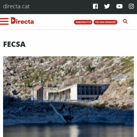
directa.cat
SUBSCRIU-T'HI
FES UNA DONACIÓ
FECSA