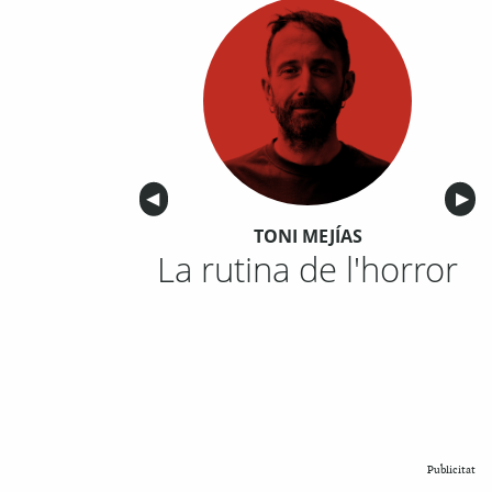
Anterior
◀︎
Sigu
▶︎
TONI MEJÍAS
La rutina de l'horror
Publicitat