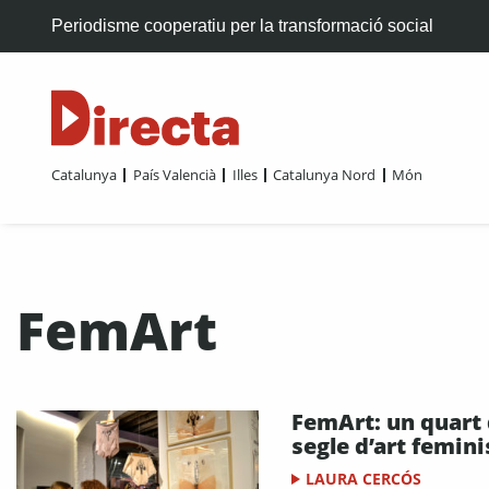
Periodisme cooperatiu per la transformació social
Catalunya
País Valencià
Illes
Catalunya Nord
Món
FemArt
FemArt: un quart
segle d’art femini
LAURA CERCÓS