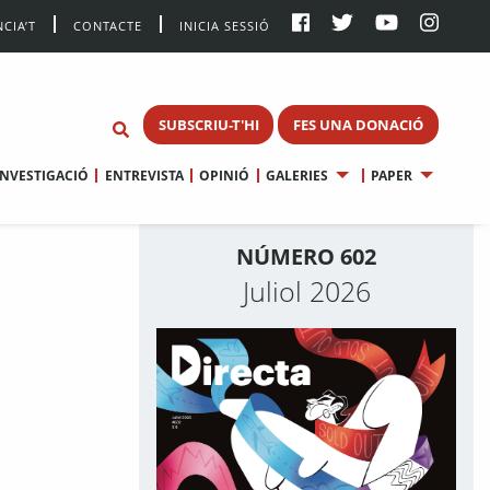
CIA’T
CONTACTE
INICIA SESSIÓ
SUBSCRIU-T'HI
FES UNA DONACIÓ
INVESTIGACIÓ
ENTREVISTA
OPINIÓ
GALERIES
PAPER
NÚMERO 602
Juliol 2026