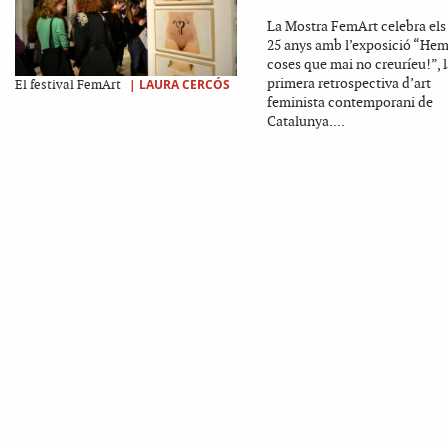
La Mostra FemArt celebra els
25 anys amb l’exposició “Hem
coses que mai no creuríeu!”, l
primera retrospectiva d’art
|
LAURA CERCÓS
El festival FemArt
feminista contemporani de
Catalunya....