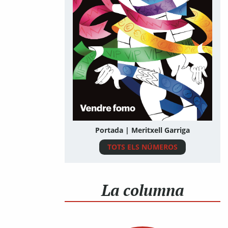
Portada | Meritxell Garriga
TOTS ELS NÚMEROS
La columna