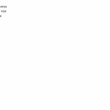
 seus
 vist
a