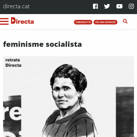
directa.cat
SUBSCRIU-T'HI
FES UNA DONACIÓ
feminisme socialista