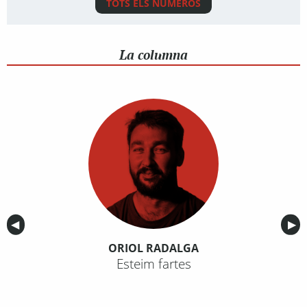
TOTS ELS NÚMEROS
La columna
Anterior
◀︎
Sig
▶︎
ORIOL RADALGA
Esteim fartes