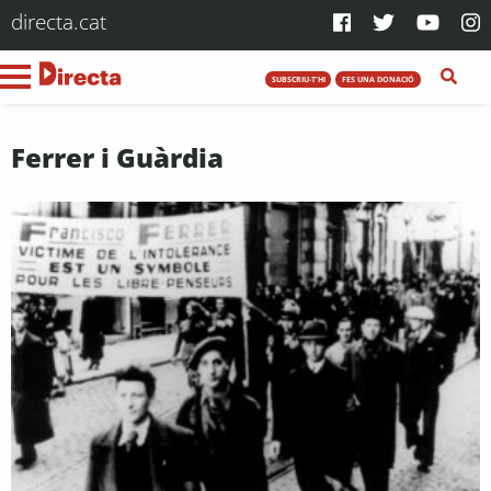
directa.cat
SUBSCRIU-T'HI
FES UNA DONACIÓ
Ferrer i Guàrdia