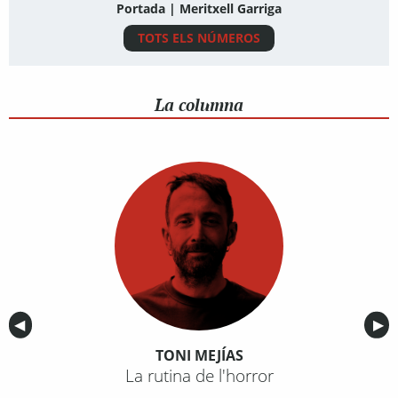
Portada | Meritxell Garriga
TOTS ELS NÚMEROS
La columna
Anterior
◀︎
Sig
▶︎
TONI MEJÍAS
La rutina de l'horror