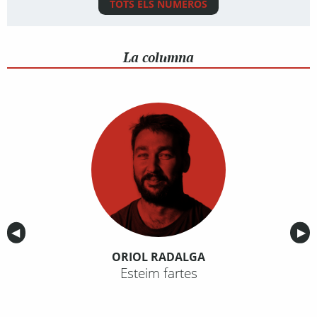
TOTS ELS NÚMEROS
La columna
Anterior
◀︎
Sig
▶︎
ORIOL RADALGA
Esteim fartes