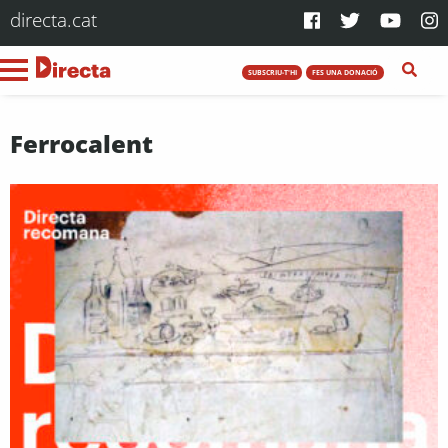
directa.cat
SUBSCRIU-T'HI
FES UNA DONACIÓ
Ferrocalent