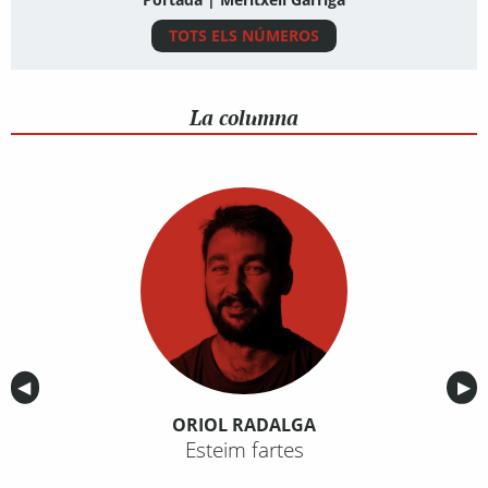
TOTS ELS NÚMEROS
La columna
Anterior
◀︎
Sig
▶︎
ORIOL RADALGA
Esteim fartes