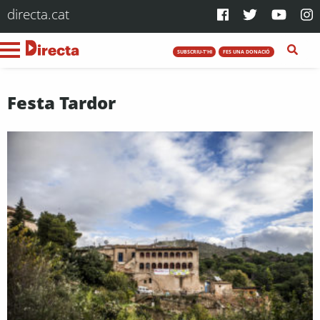
directa.cat
SUBSCRIU-T'HI
FES UNA DONACIÓ
Festa Tardor