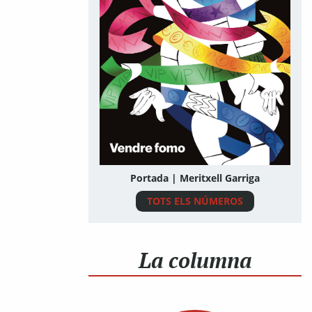
Portada | Meritxell Garriga
TOTS ELS NÚMEROS
La columna