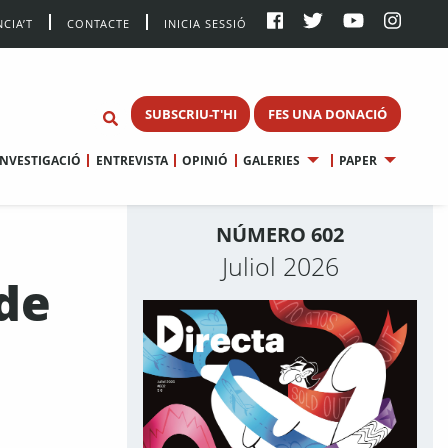
CIA’T
CONTACTE
INICIA SESSIÓ
SUBSCRIU-T'HI
FES UNA DONACIÓ
INVESTIGACIÓ
ENTREVISTA
OPINIÓ
GALERIES
PAPER
NÚMERO 602
Juliol 2026
de