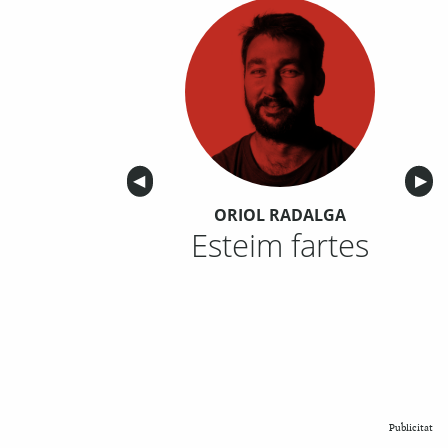
Anterior
◀︎
Sigu
▶︎
ORIOL RADALGA
Esteim fartes
Publicitat