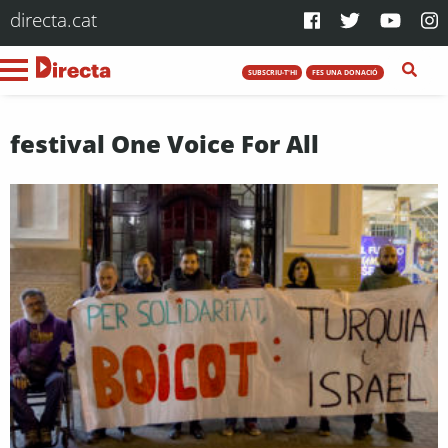
directa.cat
SUBSCRIU-T'HI
FES UNA DONACIÓ
festival One Voice For All