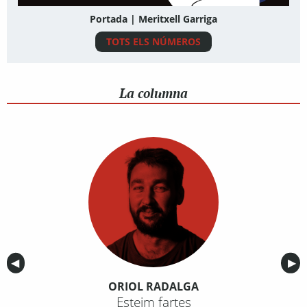
Portada | Meritxell Garriga
TOTS ELS NÚMEROS
La columna
Anterior
◀︎
Sig
▶︎
ORIOL RADALGA
Esteim fartes