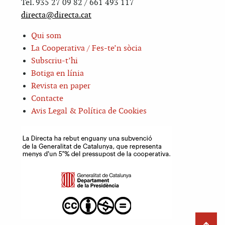
Tel. 935 27 09 82 / 661 493 117
directa@directa.cat
Qui som
La Cooperativa / Fes-te’n sòcia
Subscriu-t’hi
Botiga en línia
Revista en paper
Contacte
Avis Legal & Política de Cookies