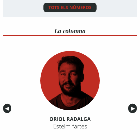
TOTS ELS NÚMEROS
La columna
Anterior
◀︎
Sig
▶︎
ORIOL RADALGA
Esteim fartes