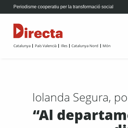
Periodisme cooperatiu per la transformació social
Catalunya
País Valencià
Illes
Catalunya Nord
Món
Iolanda Segura, po
“Al departam