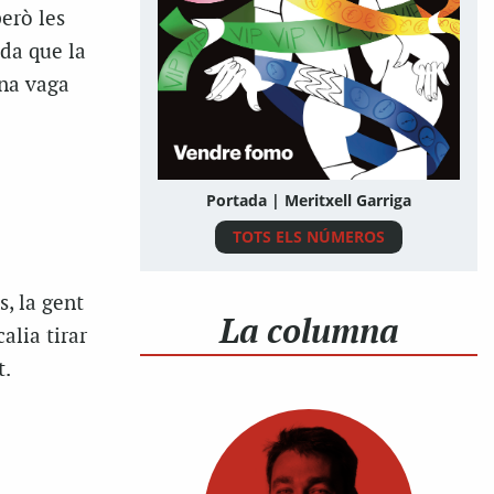
erò les
da que la
una vaga
Portada | Meritxell Garriga
TOTS ELS NÚMEROS
s, la gent
La columna
alia tirar
t.