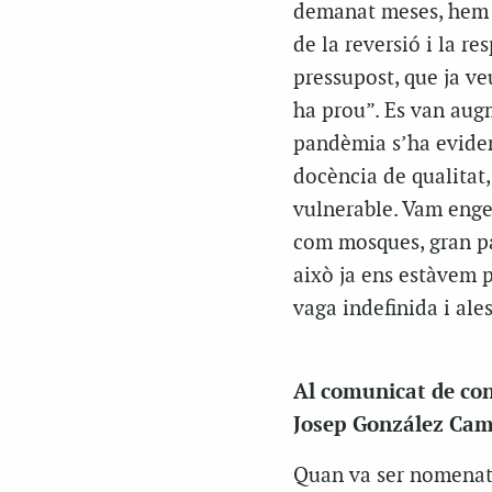
demanat meses, hem r
de la reversió i la r
pressupost, que ja ve
ha prou”. Es van augm
pandèmia s’ha eviden
docència de qualitat
vulnerable. Vam engeg
com mosques, gran par
això ja ens estàvem 
vaga indefinida i ale
Al comunicat de conv
Josep González Camb
Quan va ser nomenat c