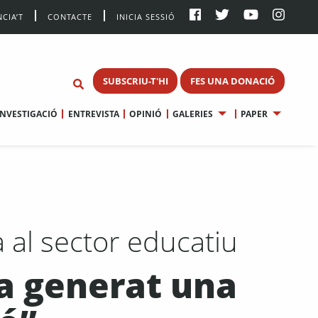
CIA’T
CONTACTE
INICIA SESSIÓ
SUBSCRIU-T'HI
FES UNA DONACIÓ
INVESTIGACIÓ
ENTREVISTA
OPINIÓ
GALERIES
PAPER
 al sector educatiu
a generat una