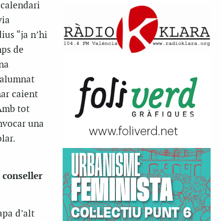
 calendari
via
ius “ja n’hi
mps de
una
l alumnat
nar caient
 Amb tot
onvocar una
lar.
 conseller
apa d’alt