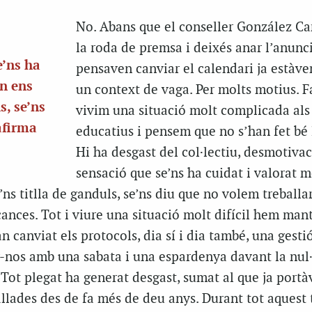
No. Abans que el conseller González C
la roda de premsa i deixés anar l’anunc
e’ns ha
pensaven canviar el calendari ja estàv
an ens
un context de vaga. Per molts motius. F
s, se’ns
vivim una situació molt complicada als
afirma
educatius i pensem que no s’han fet bé 
Hi ha desgast del col·lectiu, desmotivac
sensació que se’ns ha cuidat i valorat m
s titlla de ganduls, se’ns diu que no volem treballar
nces. Tot i viure una situació molt difícil hem mant
n canviat els protocols, dia sí i dia també, una gestió
nos amb una sabata i una espardenya davant la nul·
 Tot plegat ha generat desgast, sumat al que ja port
allades des de fa més de deu anys. Durant tot aques