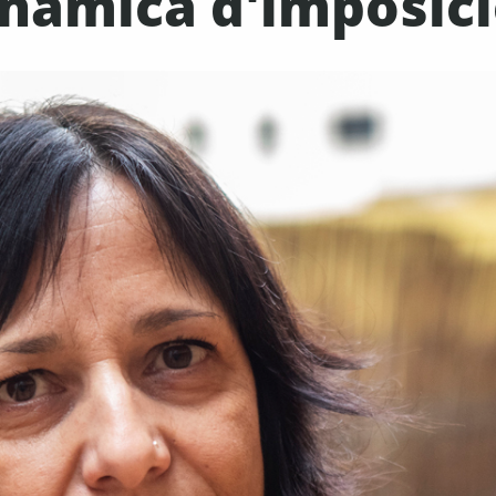
inàmica d'imposici