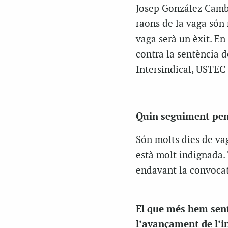
Josep González Cambra
raons de la vaga són
vaga serà un èxit. E
contra la sentència d
Intersindical, USTEC
Quin seguiment pens
Són molts dies de vag
està molt indignada. 
endavant la convocat
El que més hem sent
l’avançament de l’in