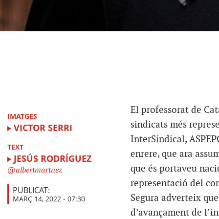
El professorat de Cata
IMATGES
sindicats més repres
VICTOR SERRI
InterSindical, ASPE
TEXT
enrere, que ara assu
JESÚS RODRÍGUEZ
que és portaveu naci
albertmartnez
representació del con
PUBLICAT:
Segura adverteix que 
MARÇ 14, 2022 - 07:30
d’avançament de l’ini