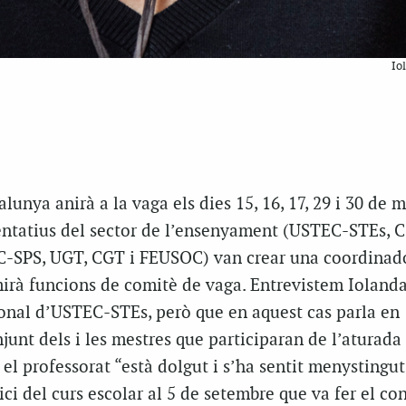
Io
lunya anirà a la vaga els dies 15, 16, 17, 29 i 30 de m
entatius del sector de l’ensenyament (USTEC-STEs, 
PC-SPS, UGT, CGT i FEUSOC) van crear una coordinad
mirà funcions de comitè de vaga. Entrevistem Iolanda
onal d’USTEC-STEs, però que en aquest cas parla en
junt dels i les mestres que participaran de l’aturada 
el professorat “està dolgut i s’ha sentit menystingut
ci del curs escolar al 5 de setembre que va fer el con