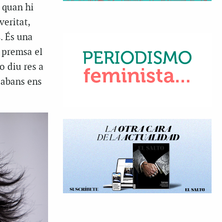
 quan hi
veritat,
. És una
 premsa el
o diu res a
 abans ens