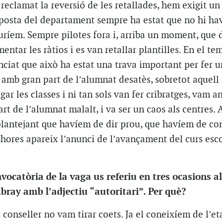
eclamat la reversió de les retallades, hem exigit un
esposta del departament sempre ha estat que no hi ha
uríem. Sempre pilotes fora i, arriba un moment, que d
entar les ràtios i es van retallar plantilles. En el te
ciat que això ha estat una trava important per fer 
, amb gran part de l’alumnat desatès, sobretot aquel
ar les classes i ni tan sols van fer cribratges, vam a
t de l’alumnat malalt, i va ser un caos als centres.
plantejant que havíem de dir prou, que havíem de c
shores apareix l’anunci de l’avançament del curs esco
ocatòria de la vaga us referiu en tres ocasions al
ray amb l’adjectiu “autoritari”. Per què?
onseller no vam tirar coets. Ja el coneixíem de l’et