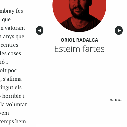
ambray fes
i que
em valorant
Anterior
◀︎
Sigu
▶︎
a anys que
ORIOL RADALGA
 centres
Esteim fartes
les coses.
ió i
olt poc.
, s’afirma
ingut els
 horrible i
Publicitat
la voluntat
àvem
t temps hem