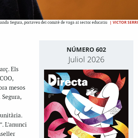
|
VICTOR SERRI
landa Segura, portaveu del comitè de vaga al sector educatiu
NÚMERO 602
Juliol 2026
arç. Els
CCOO,
ora mesos
 Segura,
unitària.
”. L’anunci
seller