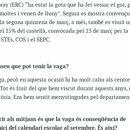
y (ERC) “ha estat la gota que ha fet vessar el got, p
 moltes i venen de lluny”. Segura es mostra convençu
n la segona quinzena de març, a més, també es viurà 
el 25% del castellà, convocada pel 23 de març per la
-STEs, COS i el SEPC.
eu que pot tenir la vaga?
a, però en aquesta ocasió hi ha molt caliu als centre
Tot és fruit del que hem viscut durant aquests anys, c
òria. Ens hem sentit menystingudes pel departamen
it als mitjans és que la vaga és conseqüència de
ici del calendari escolar al setembre. És així?